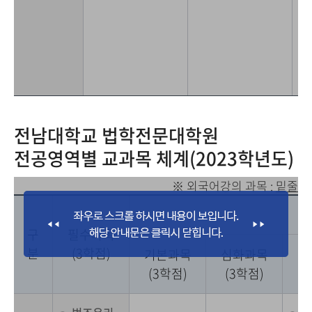
전남대학교 법학전문대학원
전공영역별 교과목 체계(2023학년도)
※ 외국어강의 과목 :
밑줄
구
필수과목
분
(3학점)
기본과목
심화과목
실
(3학점)
(3학점)
(