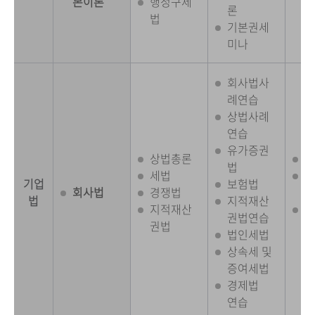
본이론
행정구제
론
법
기본권세
미나
회사법사
례연습
상법사례
연습
유가증권
상법총론
세
법
세법
특
기업
보험법
회사법
경쟁법
실
법
지적재산
지적재산
저
권법연습
권법
송
법인세법
상속세 및
증여세법
경제법
연습