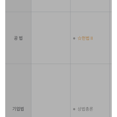
공 법
☆헌법Ⅱ
기업법
상법총론