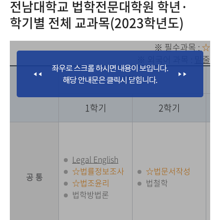
전남대학교 법학전문대학원 학년·
학기별 전체 교과목(2023학년도)
※ 필수과목 :
☆
※ 외국어 과목 :
밑줄
1학년
1학기
2학기
Legal English
☆법률정보조사
☆법문서작성
공 통
☆법조윤리
법철학
법학방법론