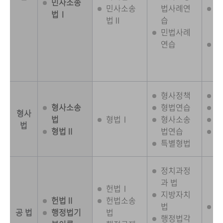
민사소송
민사소송
법사례연
민
법Ⅰ
법Ⅱ
습
및
민법사례
무
연습
요
론
형사정책
형
형사소송
형법연습
검
형사
법
형법Ⅰ
형사소송
검
법
형법Ⅱ
법연습
경
특별형법
(2
정치과정
과 법
헌법Ⅰ
지방자치
헌법Ⅱ
헌법소송
법
공
공 법
행정법기
법
행정법각
연