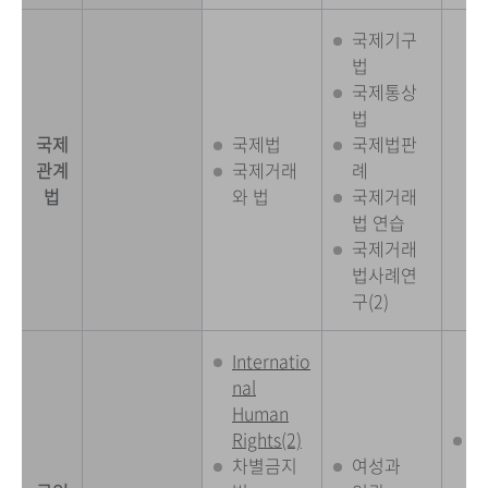
국제기구
법
국제통상
법
국제
국제법
국제법판
관계
국제거래
례
법
와 법
국제거래
법 연습
국제거래
법사례연
구(2)
Internatio
nal
Human
Rights(2)
환
차별금지
여성과
실