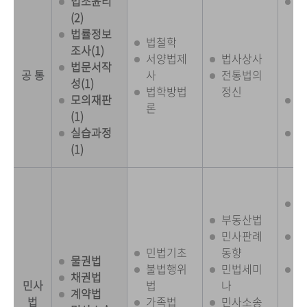
법조윤리
In
(2)
na
법률정보
Ar
법철학
조사(1)
n
서양법제
법사상사
법문서작
Pr
공 통
사
전통법의
성(1)
2)
법학방법
정신
모의재판
실
론
(1)
(1
실습과정
기
(1)
문
민
부동산법
실
민사판례
가
민법기초
동향
실
물권법
불법행위
민법세미
부
채권법
민사
법
나
기
계약법
법
가족법
민사소송
공