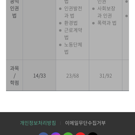
공익
법
인권
노
인권
인권발전
사회보장
실
법
과 법
과 인권
인
환경법
폭력과 법
제
근로계약
실
법
노동단체
법
과목
/
14/33
23/68
31/92
1
학점
개인정보처리방침
이메일무단수집거부