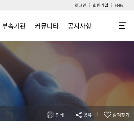
로그인
회원가입
ENG
부속기관
커뮤니티
공지사항
학생지도센터
자료실
학사
리걸클리닉센터
로스쿨소식
학생지도센터
법학연구소
포토갤러리
변호사시험
공익인권법센터
건의합니다
입학
법학도서관
동문소식방
법학과
법대·법전원
동창회
인쇄
공유
즐겨찾기