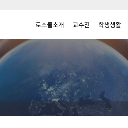
로스쿨소개
교수진
학생생활
로스쿨소개
전임교수
학사일정
원장인사말
명예교수
교과과정
교육목표및특성화
석좌교수
개설교과목
조직체계
겸임·객원교수·
장학ㆍ복지
초빙교수
규정및지침
학생회
발전후원회
학회 및 동아리
교육시설
세미나실 신청
자체평가
오시는길