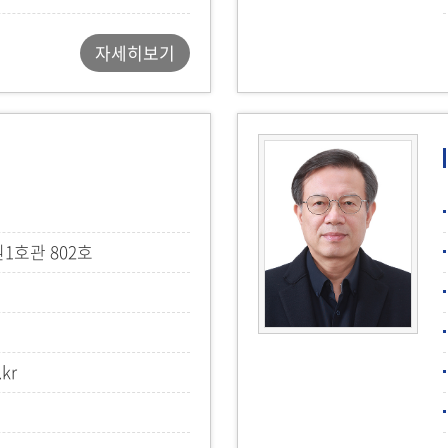
자세히보기
호관 802호
.kr