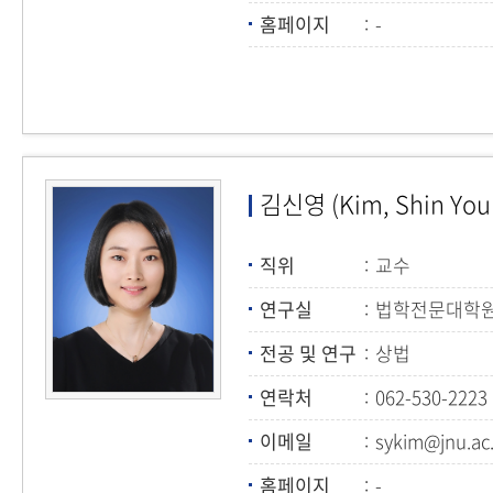
홈페이지
-
김신영 (Kim, Shin You
직위
교수
연구실
법학전문대학원 
전공 및 연구
상법
연락처
062-530-2223
이메일
sykim@jnu.ac.
홈페이지
-