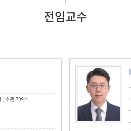
전임교수
1호관 709호