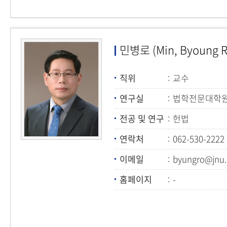
민병로 (Min, Byoung R
직위
교수
연구실
법학전문대학원 
전공 및 연구
헌법
연락처
062-530-2222
이메일
byungro@jnu.
홈페이지
-