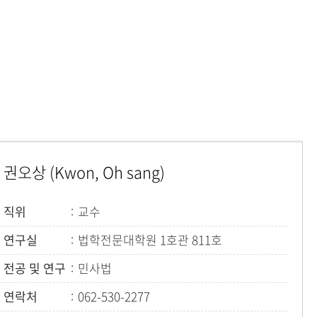
메뉴추가
권오상 (Kwon, Oh sang)
직위
교수
연구실
법학전문대학원 1호관 811호
전공 및 연구
민사법
연락처
062-530-2277