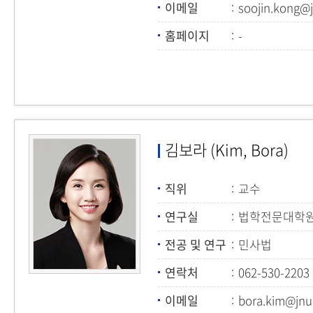
이메일
soojin.kong@j
홈페이지
-
김보라 (Kim, Bora)
직위
교수
연구실
법학전문대학원 
전공 및 연구
민사법
연락처
062-530-2203
이메일
bora.kim@jnu.