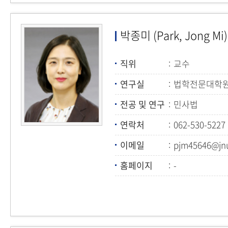
박종미 (Park, Jong Mi)
직위
교수
연구실
법학전문대학원 
전공 및 연구
민사법
연락처
062-530-5227
이메일
pjm45646@jnu
홈페이지
-