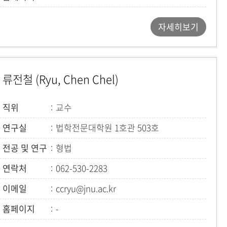
자세히보기
류전철 (Ryu, Chen Chel)
직위
교수
연구실
법학전문대학원 1호관 503호
전공 및 연구
형법
연락처
062-530-2283
이메일
ccryu@jnu.ac.kr
홈페이지
-