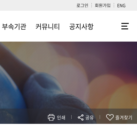
로그인
회원가입
ENG
부속기관
커뮤니티
공지사항
학생지도센터
자료실
학사
리걸클리닉센터
로스쿨소식
학생지도센터
법학연구소
포토갤러리
변호사시험
공익인권법센터
건의합니다
입학
법학도서관
동문소식방
법학과
법대·법전원
동창회
인쇄
공유
즐겨찾기