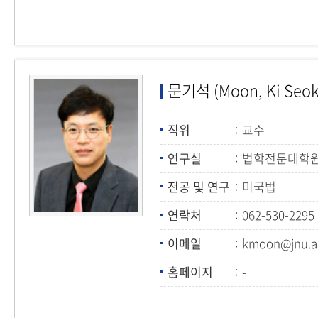
문기석 (Moon, Ki Seok
직위
교수
연구실
법학전문대학원 
전공 및 연구
미국법
연락처
062-530-2295
이메일
kmoon@jnu.ac
홈페이지
-