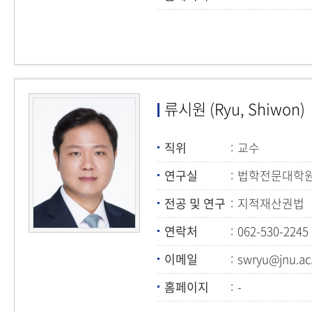
류시원 (Ryu, Shiwon)
직위
교수
연구실
법학전문대학원1
전공 및 연구
지적재산권법
연락처
062-530-2245
이메일
swryu@jnu.ac
홈페이지
-