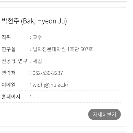
박현주 (Bak, Hyeon Ju)
직위
교수
연구실
법학전문대학원 1호관 607호
전공 및 연구
세법
연락처
062-530-2237
이메일
widhj@jnu.ac.kr
홈페이지
-
자세히보기