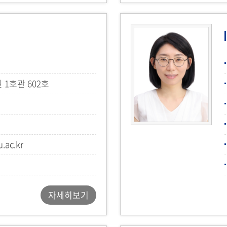
1호관 602호
.ac.kr
자세히보기