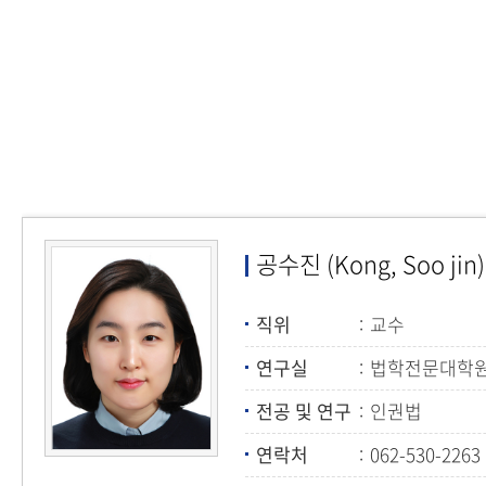
공수진 (Kong, Soo jin)
직위
교수
연구실
법학전문대학원 
전공 및 연구
인권법
연락처
062-530-2263