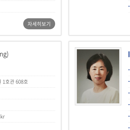
자세히보기
ng)
1호관 608호
kr