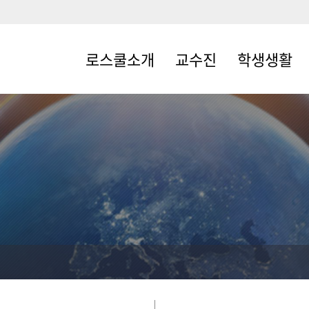
로스쿨소개
교수진
학생생활
로스쿨소개
전임교수
학사일정
원장인사말
명예교수
교과과정
교육목표및특성화
석좌교수
개설교과목
조직체계
겸임·객원교수·
장학ㆍ복지
초빙교수
규정및지침
학생회
발전후원회
학회 및 동아리
교육시설
세미나실 신청
자체평가
오시는길