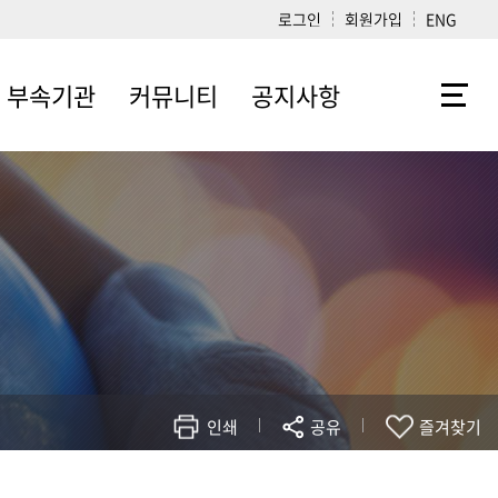
로그인
회원가입
ENG
부속기관
커뮤니티
공지사항
학생지도센터
자료실
학사
리걸클리닉센터
로스쿨소식
학생지도센터
법학연구소
포토갤러리
변호사시험
공익인권법센터
건의합니다
입학
법학도서관
동문소식방
법학과
법대·법전원
동창회
인쇄
공유
즐겨찾기