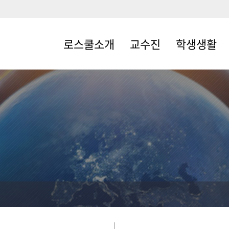
로스쿨소개
교수진
학생생활
로스쿨소개
전임교수
학사일정
원장인사말
명예교수
교과과정
교육목표및특성화
석좌교수
개설교과목
조직체계
겸임·객원교수·
장학ㆍ복지
초빙교수
규정및지침
학생회
발전후원회
학회 및 동아리
교육시설
세미나실 신청
자체평가
오시는길